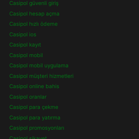
Casipol güvenli giriş
Casipol hesap açma
Casipol hızlı ödeme
Casipol ios
Casipol kayıt
Casipol mobil
Casipol mobil uygulama
Casipol müşteri hizmetleri
Casipol online bahis
Casipol oranlar
Casipol para çekme
Casipol para yatırma
Casipol promosyonları
Casipol şikayet