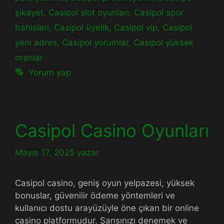
şikayet
,
Casipol slot oyunları
,
Casipol spor
bahisleri
,
Casipol üyelik
,
Casipol vip
,
Casipol
yeni adres
,
Casipol yorumlar
,
Casipol yüksek
oranlar
Yorum yap
Casipol Casino Oyunları
Mayıs 17, 2025
yazar
Casipol casino, geniş oyun yelpazesi, yüksek
bonuslar, güvenilir ödeme yöntemleri ve
kullanıcı dostu arayüzüyle öne çıkan bir online
casino platformudur. Şansınızı denemek ve