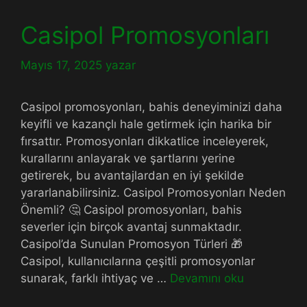
Casipol Promosyonları
Mayıs 17, 2025
yazar
Casipol promosyonları, bahis deneyiminizi daha
keyifli ve kazançlı hale getirmek için harika bir
fırsattır. Promosyonları dikkatlice inceleyerek,
kurallarını anlayarak ve şartlarını yerine
getirerek, bu avantajlardan en iyi şekilde
yararlanabilirsiniz. Casipol Promosyonları Neden
Önemli? 🤔 Casipol promosyonları, bahis
severler için birçok avantaj sunmaktadır.
Casipol’da Sunulan Promosyon Türleri 🎁
Casipol, kullanıcılarına çeşitli promosyonlar
sunarak, farklı ihtiyaç ve …
Devamını oku