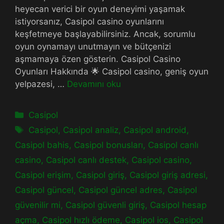
heyecan verici bir oyun deneyimi yaşamak
istiyorsanız, Casipol casino oyunlarını
keşfetmeye başlayabilirsiniz. Ancak, sorumlu
oyun oynamayı unutmayın ve bütçenizi
aşmamaya özen gösterin. Casipol Casino
Oyunları Hakkında 🌟 Casipol casino, geniş oyun
yelpazesi, …
Devamını oku
Kategoriler
Casipol
Etiketler
Casipol
,
Casipol analiz
,
Casipol android
,
Casipol bahis
,
Casipol bonusları
,
Casipol canlı
casino
,
Casipol canlı destek
,
Casipol casino
,
Casipol erişim
,
Casipol giriş
,
Casipol giriş adresi
,
Casipol güncel
,
Casipol güncel adres
,
Casipol
güvenilir mi
,
Casipol güvenli giriş
,
Casipol hesap
açma
,
Casipol hızlı ödeme
,
Casipol ios
,
Casipol