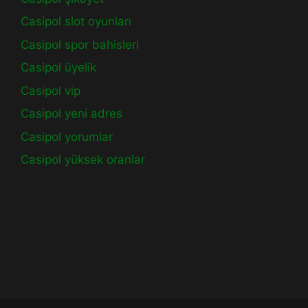
Casipol slot oyunları
Casipol spor bahisleri
Casipol üyelik
Casipol vip
Casipol yeni adres
Casipol yorumlar
Casipol yüksek oranlar