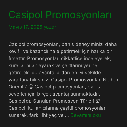
Casipol Promosyonları
Mayıs 17, 2025
yazar
Casipol promosyonları, bahis deneyiminizi daha
keyifli ve kazançlı hale getirmek için harika bir
fırsattır. Promosyonları dikkatlice inceleyerek,
kurallarını anlayarak ve şartlarını yerine
getirerek, bu avantajlardan en iyi şekilde
yararlanabilirsiniz. Casipol Promosyonları Neden
Önemli? 🤔 Casipol promosyonları, bahis
severler için birçok avantaj sunmaktadır.
Casipol’da Sunulan Promosyon Türleri 🎁
Casipol, kullanıcılarına çeşitli promosyonlar
sunarak, farklı ihtiyaç ve …
Devamını oku