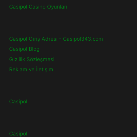
Casipol Casino Oyunları
Casipol Giriş Adresi - Casipol343.com
Casipol Blog
Gizlilik Sözleşmesi
Reklam ve İletişim
Casipol
Casipol