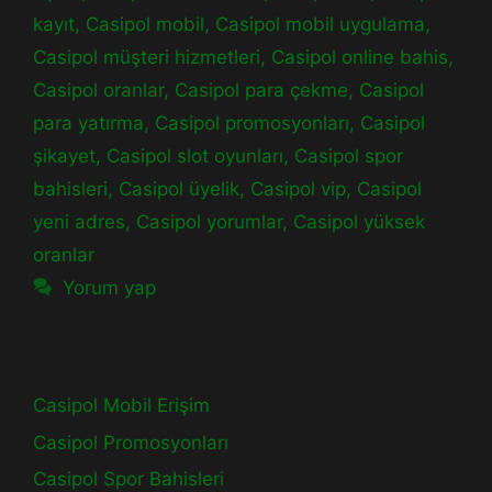
kayıt
,
Casipol mobil
,
Casipol mobil uygulama
,
Casipol müşteri hizmetleri
,
Casipol online bahis
,
Casipol oranlar
,
Casipol para çekme
,
Casipol
para yatırma
,
Casipol promosyonları
,
Casipol
şikayet
,
Casipol slot oyunları
,
Casipol spor
bahisleri
,
Casipol üyelik
,
Casipol vip
,
Casipol
yeni adres
,
Casipol yorumlar
,
Casipol yüksek
oranlar
Yorum yap
Casipol Mobil Erişim
Casipol Promosyonları
Casipol Spor Bahisleri