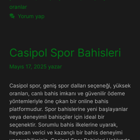
oranlar
Yorum yap
Casipol Spor Bahisleri
Mayıs 17, 2025
yazar
Casipol spor, geniş spor dalları seçeneği, yüksek
oranları, canlı bahis imkanı ve güvenilir ödeme
yöntemleriyle öne çıkan bir online bahis
platformudur. Spor bahislerine yeni başlayanlar
veya deneyimli bahisçiler için ideal bir
seçenektir. Sorumlu bahis ilkelerine uyarak,
heyecan verici ve kazançlı bir bahis deneyimi