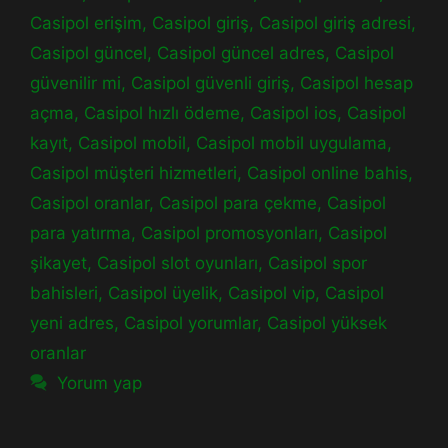
Casipol erişim
,
Casipol giriş
,
Casipol giriş adresi
,
Casipol güncel
,
Casipol güncel adres
,
Casipol
güvenilir mi
,
Casipol güvenli giriş
,
Casipol hesap
açma
,
Casipol hızlı ödeme
,
Casipol ios
,
Casipol
kayıt
,
Casipol mobil
,
Casipol mobil uygulama
,
Casipol müşteri hizmetleri
,
Casipol online bahis
,
Casipol oranlar
,
Casipol para çekme
,
Casipol
para yatırma
,
Casipol promosyonları
,
Casipol
şikayet
,
Casipol slot oyunları
,
Casipol spor
bahisleri
,
Casipol üyelik
,
Casipol vip
,
Casipol
yeni adres
,
Casipol yorumlar
,
Casipol yüksek
oranlar
Yorum yap