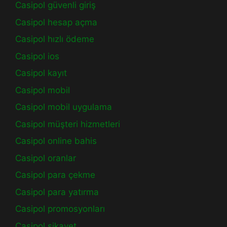
Casipol güvenli giriş
Casipol hesap açma
Casipol hızlı ödeme
Casipol ios
Casipol kayıt
Casipol mobil
Casipol mobil uygulama
Casipol müşteri hizmetleri
Casipol online bahis
Casipol oranlar
Casipol para çekme
Casipol para yatırma
Casipol promosyonları
Casipol şikayet