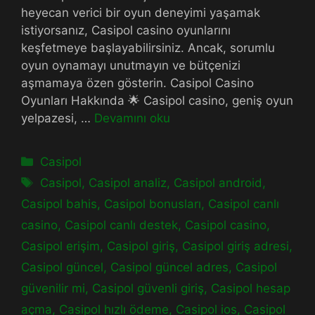
heyecan verici bir oyun deneyimi yaşamak
istiyorsanız, Casipol casino oyunlarını
keşfetmeye başlayabilirsiniz. Ancak, sorumlu
oyun oynamayı unutmayın ve bütçenizi
aşmamaya özen gösterin. Casipol Casino
Oyunları Hakkında 🌟 Casipol casino, geniş oyun
yelpazesi, …
Devamını oku
Kategoriler
Casipol
Etiketler
Casipol
,
Casipol analiz
,
Casipol android
,
Casipol bahis
,
Casipol bonusları
,
Casipol canlı
casino
,
Casipol canlı destek
,
Casipol casino
,
Casipol erişim
,
Casipol giriş
,
Casipol giriş adresi
,
Casipol güncel
,
Casipol güncel adres
,
Casipol
güvenilir mi
,
Casipol güvenli giriş
,
Casipol hesap
açma
,
Casipol hızlı ödeme
,
Casipol ios
,
Casipol