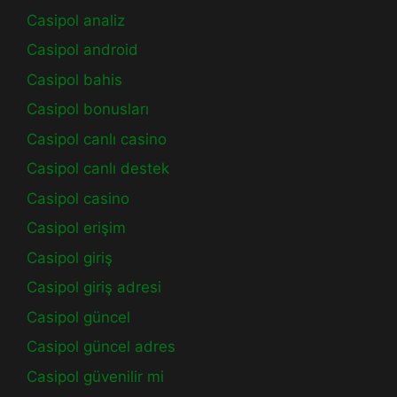
Casipol analiz
Casipol android
Casipol bahis
Casipol bonusları
Casipol canlı casino
Casipol canlı destek
Casipol casino
Casipol erişim
Casipol giriş
Casipol giriş adresi
Casipol güncel
Casipol güncel adres
Casipol güvenilir mi