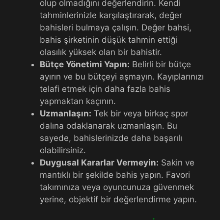
olup olmadığını değerlendirin. Kendi
tahminlerinizle karşılaştırarak, değer
bahisleri bulmaya çalışın. Değer bahsi,
bahis şirketinin düşük tahmin ettiği
olasılık yüksek olan bir bahistir.
Bütçe Yönetimi Yapın:
Belirli bir bütçe
ayırın ve bu bütçeyi aşmayın. Kayıplarınızı
telafi etmek için daha fazla bahis
yapmaktan kaçının.
Uzmanlaşın:
Tek bir veya birkaç spor
dalına odaklanarak uzmanlaşın. Bu
sayede, bahislerinizde daha başarılı
olabilirsiniz.
Duygusal Kararlar Vermeyin:
Sakin ve
mantıklı bir şekilde bahis yapın. Favori
takımınıza veya oyuncunuza güvenmek
yerine, objektif bir değerlendirme yapın.