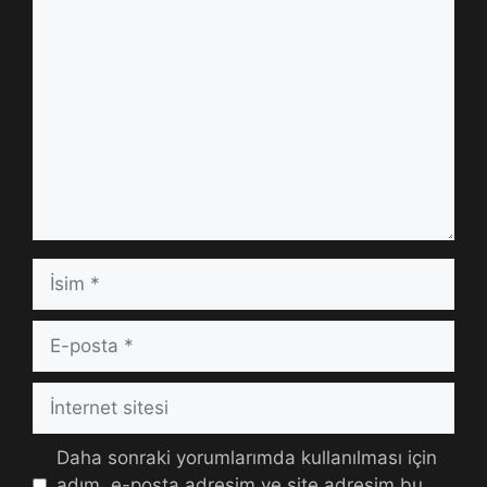
Yorum
İsim
E-
posta
İnternet
sitesi
Daha sonraki yorumlarımda kullanılması için
adım, e-posta adresim ve site adresim bu