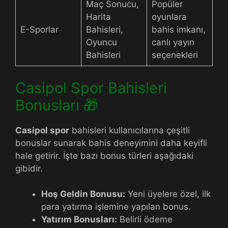
Maç Sonucu,
Popüler
Harita
oyunlara
E-Sporlar
Bahisleri,
bahis imkanı,
Oyuncu
canlı yayın
Bahisleri
seçenekleri
Casipol Spor Bahisleri
Bonusları 🎁
Casipol spor
bahisleri kullanıcılarına çeşitli
bonuslar sunarak bahis deneyimini daha keyifli
hale getirir. İşte bazı bonus türleri aşağıdaki
gibidir.
Hoş Geldin Bonusu:
Yeni üyelere özel, ilk
para yatırma işlemine yapılan bonus.
Yatırım Bonusları:
Belirli ödeme