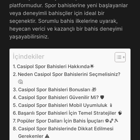
platformudur. Spor bahislerine yeni başlayanlar
veya deneyimli bahisçiler için ideal bir
seçenektir. Sorumlu bahis ilkelerine uyarak,
heyecan verici ve kazançlı bir bahis deneyimi
yaşayabilirsiniz.
İçindekiler
Casipol Spor Bahisleri Hakkında🌟
Neden Casipol Spor Bahislerini Seçmelisiniz?
🤔
Casipol Spor Bahisleri Bonusları 🎁
Casipol Spor Bahisleri Güvenilir Mi? 🛡️
Casipol Spor Bahisleri Mobil Uyumluluk 📱
Başarılı Spor Bahisleri İçin Temel Stratejiler 🧠
Popüler Spor Dalları İçin Bahis İpuçları ⚽️🏀🎾
Casipol Spor Bahislerinde Dikkat Edilmesi
Gerekenler ⚠️