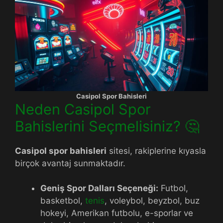
Casipol Spor Bahisleri
Neden Casipol Spor
Bahislerini Seçmelisiniz? 🤔
Casipol spor bahisleri
sitesi, rakiplerine kıyasla
birçok avantaj sunmaktadır.
Geniş Spor Dalları Seçeneği:
Futbol,
basketbol,
tenis
, voleybol, beyzbol, buz
hokeyi, Amerikan futbolu, e-sporlar ve