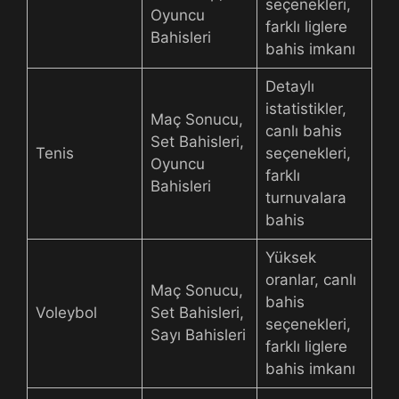
seçenekleri,
Oyuncu
farklı liglere
Bahisleri
bahis imkanı
Detaylı
istatistikler,
Maç Sonucu,
canlı bahis
Set Bahisleri,
Tenis
seçenekleri,
Oyuncu
farklı
Bahisleri
turnuvalara
bahis
Yüksek
oranlar, canlı
Maç Sonucu,
bahis
Voleybol
Set Bahisleri,
seçenekleri,
Sayı Bahisleri
farklı liglere
bahis imkanı