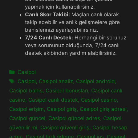
yapmak için kullanabilirsiniz.
Canlı Skor Takibi:
Maçları canlı olarak
takip edebilir ve anlık gelişmelere göre
bahislerinizi ayarlayabilirsiniz.
7/24 Canlı Destek:
Herhangi bir sorunuz
veya sorununuz olduğunda, 7/24 canlı
destek ekibinden yardım alabilirsiniz.
Kategoriler
Casipol
Etiketler
Casipol
,
Casipol analiz
,
Casipol android
,
Casipol bahis
,
Casipol bonusları
,
Casipol canlı
casino
,
Casipol canlı destek
,
Casipol casino
,
Casipol erişim
,
Casipol giriş
,
Casipol giriş adresi
,
Casipol güncel
,
Casipol güncel adres
,
Casipol
güvenilir mi
,
Casipol güvenli giriş
,
Casipol hesap
açma
,
Casipol hızlı ödeme
,
Casipol ios
,
Casipol