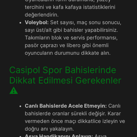
tercihini ve kafa kafaya istatistiklerini
değerlendirin.
Voleybol:
Set sayısı, maç sonu sonucu,
sayı üst/alt gibi bahisler yapabilirsiniz.
Takımların blok ve servis performansı,
pasör çaprazı ve libero gibi önemli
oyuncuların durumunu dikkate alın.
Casipol Spor Bahislerinde
Dikkat Edilmesi Gerekenler
⚠️
Canlı Bahislerde Acele Etmeyin:
Canlı
bahislerde oranlar sürekli değişir. Karar
vermeden önce maçı dikkatlice izleyin ve
doğru anı yakalayın.
Asya Handikapını Anlayın:
Asya