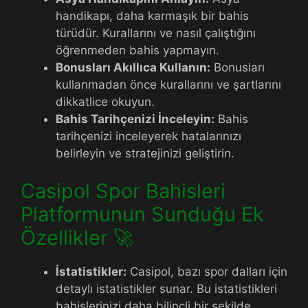
handikapı, daha karmaşık bir bahis
türüdür. Kurallarını ve nasıl çalıştığını
öğrenmeden bahis yapmayın.
Bonusları Akıllıca Kullanın:
Bonusları
kullanmadan önce kurallarını ve şartlarını
dikkatlice okuyun.
Bahis Tarihçenizi İnceleyin:
Bahis
tarihçenizi inceleyerek hatalarınızı
belirleyin ve stratejinizi geliştirin.
Casipol Spor Bahisleri
Platformunun Sunduğu Ek
Özellikler 🚀
İstatistikler:
Casipol, bazı spor dalları için
detaylı istatistikler sunar. Bu istatistikleri
bahislerinizi daha bilinçli bir şekilde