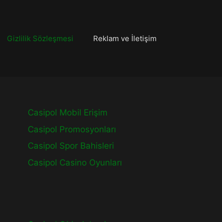
Gizlilik Sözleşmesi
Reklam ve İletişim
Casipol Mobil Erişim
Casipol Promosyonları
Casipol Spor Bahisleri
Casipol Casino Oyunları