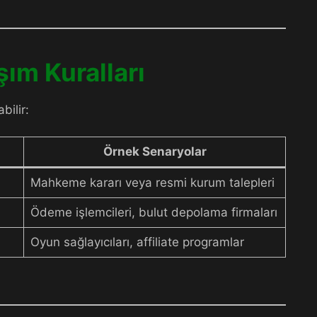
ım Kuralları
bilir:
Örnek Senaryolar
Mahkeme kararı veya resmi kurum talepleri
Ödeme işlemcileri, bulut depolama firmaları
Oyun sağlayıcıları, affiliate programlar