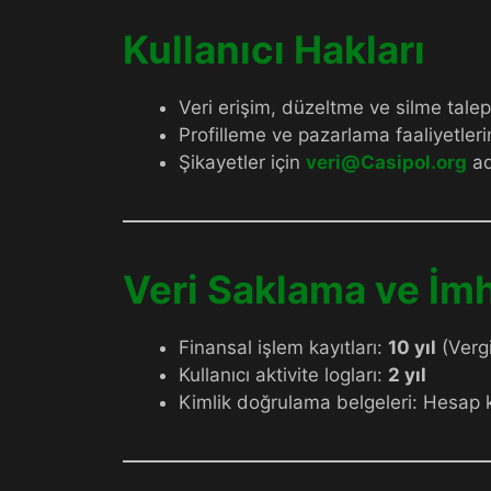
Kullanıcı Hakları
Veri erişim, düzeltme ve silme talep
Profilleme ve pazarlama faaliyetler
Şikayetler için
veri@Casipol.org
ad
Veri Saklama ve İm
Finansal işlem kayıtları:
10 yıl
(Verg
Kullanıcı aktivite logları:
2 yıl
Kimlik doğrulama belgeleri: Hesap 