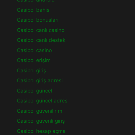
Casipol bahis
Casipol bonusları
Casipol canlı casino
Casipol canlı destek
Casipol casino
Casipol erişim
Casipol giriş
Casipol giriş adresi
Casipol güncel
Casipol güncel adres
Casipol güvenilir mi
Casipol güvenli giriş
Casipol hesap açma