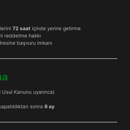
lerini
72 saat
içinde yerine getirme
ini reddetme hakkı
resine başvuru imkanı
ha
i Usul Kanunu uyarınca)
kapatıldıktan sonra
6 ay