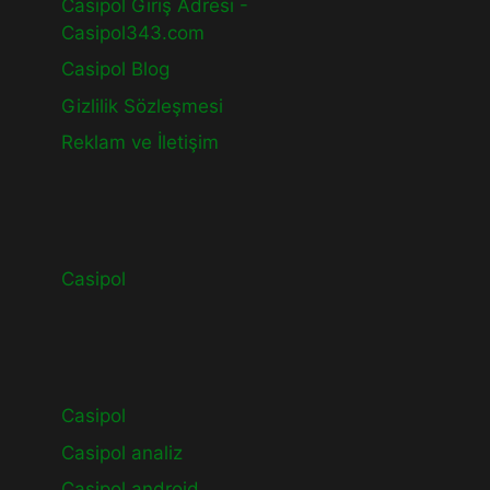
Casipol Giriş Adresi -
Casipol343.com
Casipol Blog
Gizlilik Sözleşmesi
Reklam ve İletişim
Casipol
Casipol
Casipol analiz
Casipol android