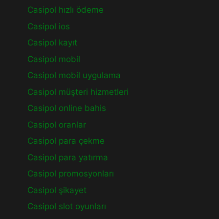
Casipol hızlı ödeme
Casipol ios
Casipol kayıt
Casipol mobil
Casipol mobil uygulama
Casipol müşteri hizmetleri
Casipol online bahis
Casipol oranlar
Casipol para çekme
Casipol para yatırma
Casipol promosyonları
Casipol şikayet
Casipol slot oyunları