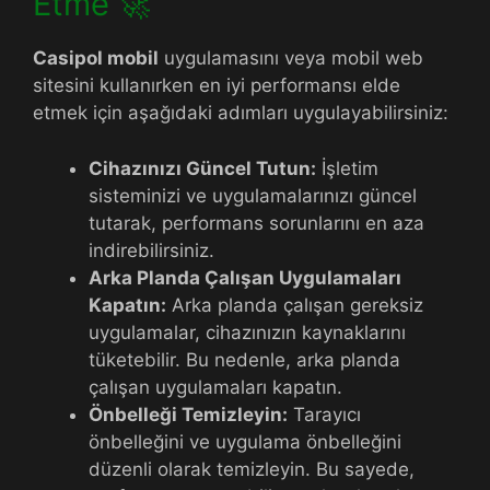
Etme 🚀
Casipol mobil
uygulamasını veya mobil web
sitesini kullanırken en iyi performansı elde
etmek için aşağıdaki adımları uygulayabilirsiniz:
Cihazınızı Güncel Tutun:
İşletim
sisteminizi ve uygulamalarınızı güncel
tutarak, performans sorunlarını en aza
indirebilirsiniz.
Arka Planda Çalışan Uygulamaları
Kapatın:
Arka planda çalışan gereksiz
uygulamalar, cihazınızın kaynaklarını
tüketebilir. Bu nedenle, arka planda
çalışan uygulamaları kapatın.
Önbelleği Temizleyin:
Tarayıcı
önbelleğini ve uygulama önbelleğini
düzenli olarak temizleyin. Bu sayede,