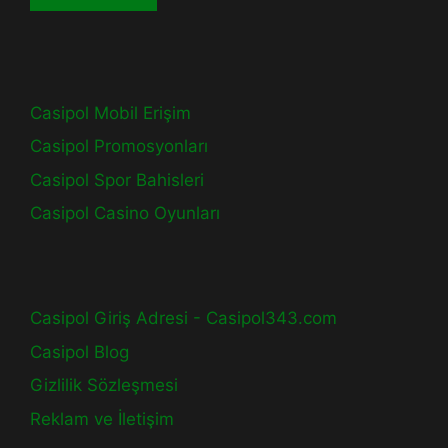
Casipol Mobil Erişim
Casipol Promosyonları
Casipol Spor Bahisleri
Casipol Casino Oyunları
Casipol Giriş Adresi - Casipol343.com
Casipol Blog
Gizlilik Sözleşmesi
Reklam ve İletişim