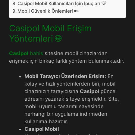
Casipol Mobil Kullanıcıları İçin İpuçları 💡
Mobil Güvenlik Önlemleri 🔑
Casipol Mobil Erişim
Yöntemleri 🌐
Casipol
bahis
sitesine mobil cihazlardan
erişmek için birkaç farklı yöntem bulunmaktadır.
Mobil Tarayıcı Üzerinden Erişim:
En
kolay ve hızlı yöntemlerden biri, mobil
cihazınızın tarayıcısına
Casipol
güncel
adresini yazarak siteye erişmektir. Site,
mobil uyumlu tasarımı sayesinde
herhangi bir uygulama indirmeden
kullanıma hazırdır.
Casipol Mobil