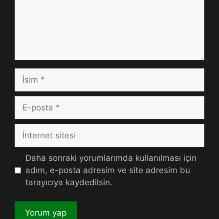
İsim
E-
posta
İnternet
sitesi
Daha sonraki yorumlarımda kullanılması için
adım, e-posta adresim ve site adresim bu
tarayıcıya kaydedilsin.