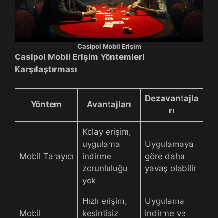
Casipol Mobil Erişim
Casipol Mobil Erişim Yöntemleri
Karşılaştırması
Dezavantajla
Yöntem
Avantajları
rı
Kolay erişim,
uygulama
Uygulamaya
Mobil Tarayıcı
indirme
göre daha
zorunluluğu
yavaş olabilir
yok
Hızlı erişim,
Uygulama
Mobil
kesintisiz
indirme ve