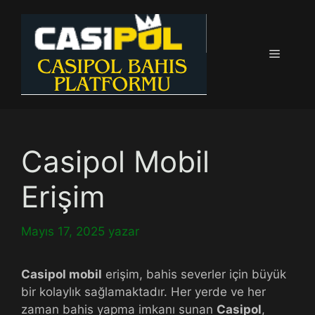
İçeriğe
atla
Menü
Casipol Mobil
Erişim
Mayıs 17, 2025
yazar
Casipol mobil
erişim, bahis severler için büyük
bir kolaylık sağlamaktadır. Her yerde ve her
zaman bahis yapma imkanı sunan
Casipol
,