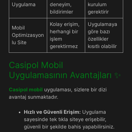
Uygulama
deneyim,
kurulum
bildirimler
gerektirir
Kolay erişim,
Uygulamaya
Mobil
herhangi bir
göre bazı
Optimizasyon
işlem
özellikler
lu Site
gerektirmez
kısıtlı olabilir
Casipol Mobil
Uygulamasının Avantajları ✨
Casipol mobil
uygulaması, sizlere bir dizi
avantaj sunmaktadır.
Hızlı ve Güvenli Erişim:
Uygulama
sayesinde tek tıkla siteye erişebilir,
güvenli bir şekilde bahis yapabilirsiniz.