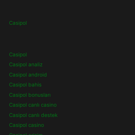
Casipol
Casipol
Casipol analiz
Casipol android
Casipol bahis
Casipol bonusları
Casipol canlı casino
Casipol canlı destek
Casipol casino