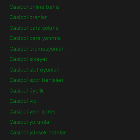
Casipol online bahis
Casipol oranlar
Casipol para çekme
Casipol para yatırma
Casipol promosyonları
Casipol şikayet
Casipol slot oyunları
Casipol spor bahisleri
Casipol üyelik
Casipol vip
Casipol yeni adres
Casipol yorumlar
Casipol yüksek oranlar