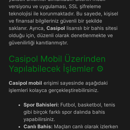
versiyonu ve uygulaması, SSL şifreleme
teknolojisi ile korunmaktadır. Bu sayede, kişisel
ve finansal bilgileriniz güvenli bir şekilde
saklanır. Ayrıca,
Casipol
lisanslı bir bahis sitesi
olduğu için, düzenli olarak denetlenmekte ve
güvenilirliği kanıtlanmıştır.
Casipol Mobil Üzerinden
Yapılabilecek İşlemler ⚙️
Casipol mobil
erişimi sayesinde aşağıdaki
işlemleri kolayca gerçekleştirebilirsiniz.
Spor Bahisleri:
Futbol, basketbol, tenis
gibi birçok farklı spor dalında bahis
yapabilirsiniz.
Canlı Bahis:
Maçları canlı olarak izlerken