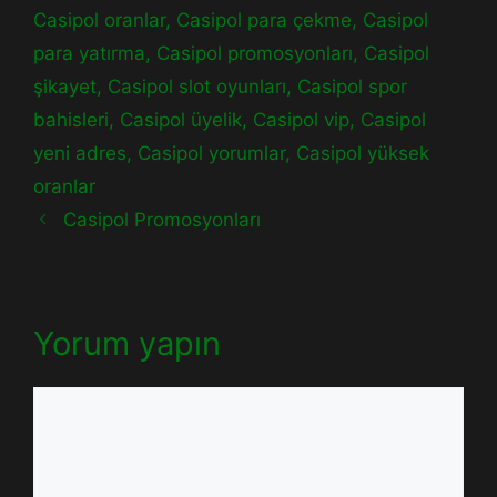
Casipol oranlar
,
Casipol para çekme
,
Casipol
para yatırma
,
Casipol promosyonları
,
Casipol
şikayet
,
Casipol slot oyunları
,
Casipol spor
bahisleri
,
Casipol üyelik
,
Casipol vip
,
Casipol
yeni adres
,
Casipol yorumlar
,
Casipol yüksek
oranlar
Casipol Promosyonları
Yorum yapın
Yorum