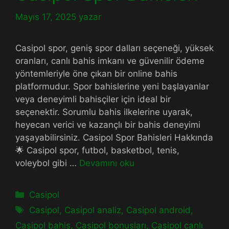
Mayıs 17, 2025
yazar
Casipol spor, geniş spor dalları seçeneği, yüksek
oranları, canlı bahis imkanı ve güvenilir ödeme
yöntemleriyle öne çıkan bir online bahis
platformudur. Spor bahislerine yeni başlayanlar
veya deneyimli bahisçiler için ideal bir
seçenektir. Sorumlu bahis ilkelerine uyarak,
heyecan verici ve kazançlı bir bahis deneyimi
yaşayabilirsiniz. Casipol Spor Bahisleri Hakkında
🌟 Casipol spor, futbol, basketbol, tenis,
voleybol gibi …
Devamını oku
Kategoriler
Casipol
Etiketler
Casipol
,
Casipol analiz
,
Casipol android
,
Casipol bahis
,
Casipol bonusları
,
Casipol canlı