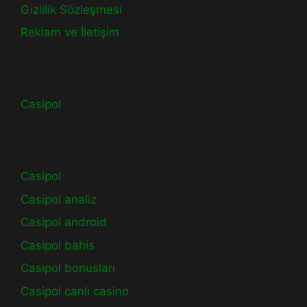
Gizlilik Sözleşmesi
Reklam ve İletişim
Casipol
Casipol
Casipol analiz
Casipol android
Casipol bahis
Casipol bonusları
Casipol canlı casino