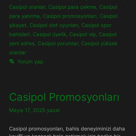
Casipol oranlar
,
Casipol para çekme
,
Casipol
para yatırma
,
Casipol promosyonları
,
Casipol
şikayet
,
Casipol slot oyunları
,
Casipol spor
bahisleri
,
Casipol üyelik
,
Casipol vip
,
Casipol
yeni adres
,
Casipol yorumlar
,
Casipol yüksek
oranlar
Yorum yap
Casipol Promosyonları
Mayıs 17, 2025
yazar
Casipol promosyonları, bahis deneyiminizi daha