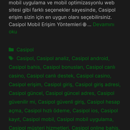
mobil uygulama ve mobil optimizasyonlu web
sitesi gibi farklı seçenekler sayesinde, Casipol
erişim sizin için en uygun olanı seçebilirsiniz.
Casipol Mobil Erişim Yöntemleri 🌐 …
Devamını
oku
Kategoriler
Casipol
Etiketler
Casipol
,
Casipol analiz
,
Casipol android
,
Casipol bahis
,
Casipol bonusları
,
Casipol canlı
casino
,
Casipol canlı destek
,
Casipol casino
,
Casipol erişim
,
Casipol giriş
,
Casipol giriş adresi
,
Casipol güncel
,
Casipol güncel adres
,
Casipol
güvenilir mi
,
Casipol güvenli giriş
,
Casipol hesap
açma
,
Casipol hızlı ödeme
,
Casipol ios
,
Casipol
kayıt
,
Casipol mobil
,
Casipol mobil uygulama
,
Casipol müşteri hizmetleri
,
Casipol online bahis
,