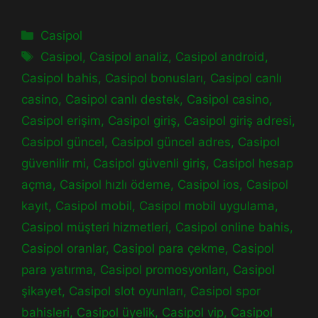
Kategoriler
Casipol
Etiketler
Casipol
,
Casipol analiz
,
Casipol android
,
Casipol bahis
,
Casipol bonusları
,
Casipol canlı
casino
,
Casipol canlı destek
,
Casipol casino
,
Casipol erişim
,
Casipol giriş
,
Casipol giriş adresi
,
Casipol güncel
,
Casipol güncel adres
,
Casipol
güvenilir mi
,
Casipol güvenli giriş
,
Casipol hesap
açma
,
Casipol hızlı ödeme
,
Casipol ios
,
Casipol
kayıt
,
Casipol mobil
,
Casipol mobil uygulama
,
Casipol müşteri hizmetleri
,
Casipol online bahis
,
Casipol oranlar
,
Casipol para çekme
,
Casipol
para yatırma
,
Casipol promosyonları
,
Casipol
şikayet
,
Casipol slot oyunları
,
Casipol spor
bahisleri
,
Casipol üyelik
,
Casipol vip
,
Casipol