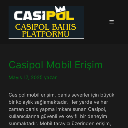
İçeriğe
atla
Menü
Casipol Mobil Erişim
Mayıs 17, 2025
yazar
Casipol mobil erişim, bahis severler için büyük
bir kolaylık sağlamaktadır. Her yerde ve her
zaman bahis yapma imkanı sunan Casipol,
kullanıcılarına güvenli ve keyifli bir deneyim
sunmaktadır. Mobil tarayıcı üzerinden erişim,