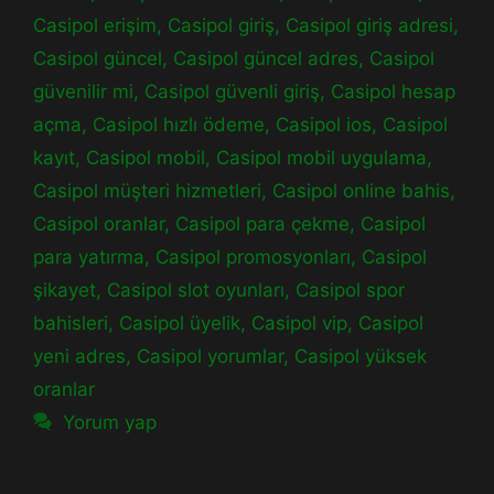
Casipol erişim
,
Casipol giriş
,
Casipol giriş adresi
,
Casipol güncel
,
Casipol güncel adres
,
Casipol
güvenilir mi
,
Casipol güvenli giriş
,
Casipol hesap
açma
,
Casipol hızlı ödeme
,
Casipol ios
,
Casipol
kayıt
,
Casipol mobil
,
Casipol mobil uygulama
,
Casipol müşteri hizmetleri
,
Casipol online bahis
,
Casipol oranlar
,
Casipol para çekme
,
Casipol
para yatırma
,
Casipol promosyonları
,
Casipol
şikayet
,
Casipol slot oyunları
,
Casipol spor
bahisleri
,
Casipol üyelik
,
Casipol vip
,
Casipol
yeni adres
,
Casipol yorumlar
,
Casipol yüksek
oranlar
Yorum yap