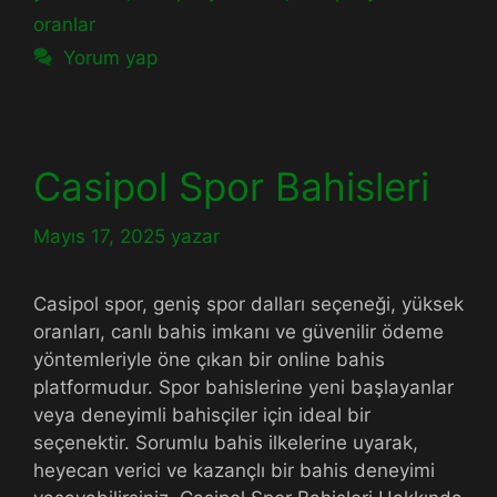
oranlar
Yorum yap
Casipol Spor Bahisleri
Mayıs 17, 2025
yazar
Casipol spor, geniş spor dalları seçeneği, yüksek
oranları, canlı bahis imkanı ve güvenilir ödeme
yöntemleriyle öne çıkan bir online bahis
platformudur. Spor bahislerine yeni başlayanlar
veya deneyimli bahisçiler için ideal bir
seçenektir. Sorumlu bahis ilkelerine uyarak,
heyecan verici ve kazançlı bir bahis deneyimi