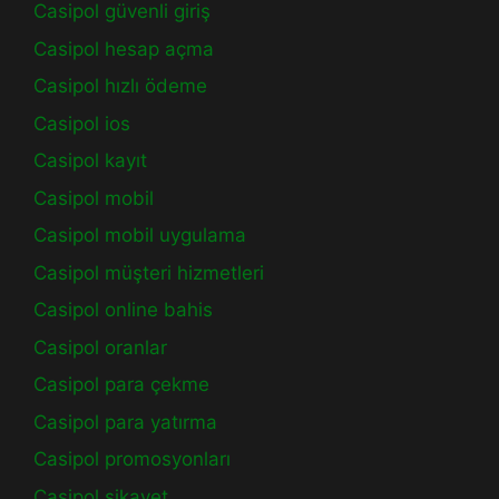
Casipol güvenli giriş
Casipol hesap açma
Casipol hızlı ödeme
Casipol ios
Casipol kayıt
Casipol mobil
Casipol mobil uygulama
Casipol müşteri hizmetleri
Casipol online bahis
Casipol oranlar
Casipol para çekme
Casipol para yatırma
Casipol promosyonları
Casipol şikayet