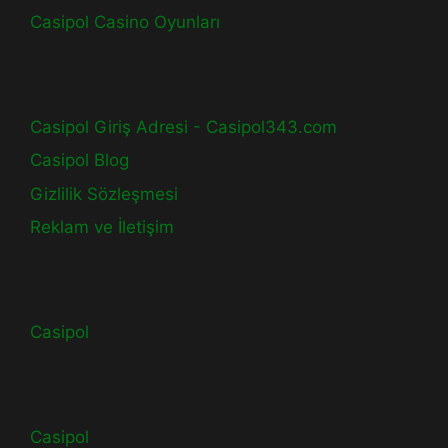
Casipol Casino Oyunları
Casipol Giriş Adresi - Casipol343.com
Casipol Blog
Gizlilik Sözleşmesi
Reklam ve İletişim
Casipol
Casipol