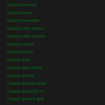
Casipol android
Casipol bahis
Casipol bonusları
Casipol canlı casino
Casipol canlı destek
Casipol casino
Casipol erişim
Casipol giriş
Casipol giriş adresi
Casipol güncel
Casipol güncel adres
Casipol güvenilir mi
Casipol güvenli giriş