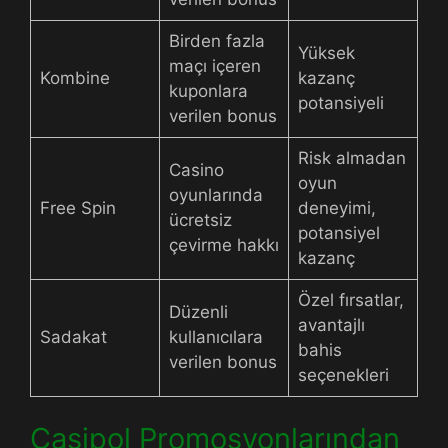
Birden fazla
Yüksek
maçı içeren
Kombine
kazanç
kuponlara
potansiyeli
verilen bonus
Risk almadan
Casino
oyun
oyunlarında
Free Spin
deneyimi,
ücretsiz
potansiyel
çevirme hakkı
kazanç
Özel fırsatlar,
Düzenli
avantajlı
Sadakat
kullanıcılara
bahis
verilen bonus
seçenekleri
Casipol Promosyonlarından