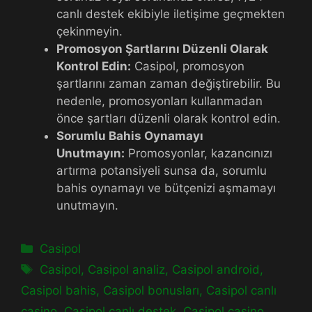
canlı destek ekibiyle iletişime geçmekten
çekinmeyin.
Promosyon Şartlarını Düzenli Olarak
Kontrol Edin:
Casipol, promosyon
şartlarını zaman zaman değiştirebilir. Bu
nedenle, promosyonları kullanmadan
önce şartları düzenli olarak kontrol edin.
Sorumlu Bahis Oynamayı
Unutmayın:
Promosyonlar, kazancınızı
artırma potansiyeli sunsa da, sorumlu
bahis oynamayı ve bütçenizi aşmamayı
unutmayın.
Kategoriler
Casipol
Etiketler
Casipol
,
Casipol analiz
,
Casipol android
,
Casipol bahis
,
Casipol bonusları
,
Casipol canlı
casino
,
Casipol canlı destek
,
Casipol casino
,