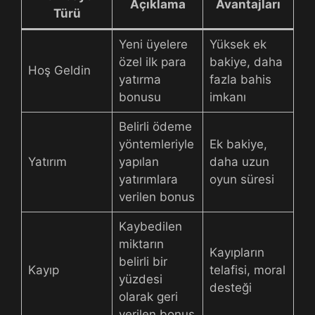
Açıklama
Avantajları
Türü
Yeni üyelere
Yüksek ek
özel ilk para
bakiye, daha
Hoş Geldin
yatırma
fazla bahis
bonusu
imkanı
Belirli ödeme
yöntemleriyle
Ek bakiye,
Yatırım
yapılan
daha uzun
yatırımlara
oyun süresi
verilen bonus
Kaybedilen
miktarın
Kayıpların
belirli bir
Kayıp
telafisi, moral
yüzdesi
desteği
olarak geri
verilen bonus