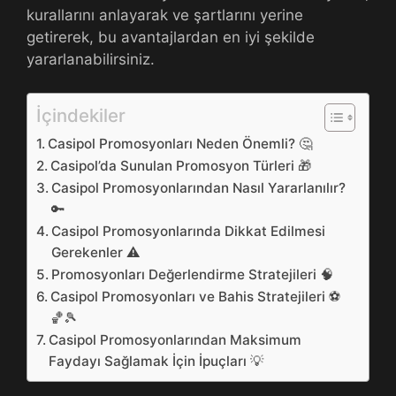
kurallarını anlayarak ve şartlarını yerine
getirerek, bu avantajlardan en iyi şekilde
yararlanabilirsiniz.
İçindekiler
Casipol Promosyonları Neden Önemli? 🤔
Casipol’da Sunulan Promosyon Türleri 🎁
Casipol Promosyonlarından Nasıl Yararlanılır?
🔑
Casipol Promosyonlarında Dikkat Edilmesi
Gerekenler ⚠️
Promosyonları Değerlendirme Stratejileri 🧠
Casipol Promosyonları ve Bahis Stratejileri ⚽️
🏀🎾
Casipol Promosyonlarından Maksimum
Faydayı Sağlamak İçin İpuçları 💡