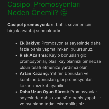
Casipol Promosyonları
Neden Önemli? 🤔
Casipol promosyonları
, bahis severler için
birçok avantaj sunmaktadır.
Ek Bakiye:
Promosyonlar sayesinde daha
fazla bahis yapma imkanı bulursunuz.
Risk Azaltma:
Kayıp bonusları gibi
promosyonlar, olası kayıplarınızı bir nebze
olsun telafi etmenize yardımcı olur.
Artan Kazanç:
Yatırım bonusları ve
kombine bonusları gibi promosyonlar,
kazancınızı katlayabilir.
Daha Uzun Oyun Süresi:
Promosyonlar
sayesinde daha uzun süre bahis yapabilir
ve oyunların tadını çıkarabilirsiniz.