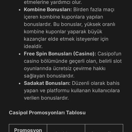
etmelerine yardımcı olur.
Kombine Bonusları:
Birden fazla maçı
içeren kombine kuponlara yapılan
bonuslardır. Bu bonuslar, yüksek oranlı
kombine kuponlar yaparak büyük
kazançlar elde etmek isteyenler için
idealdir.
Free Spin Bonusları (Casino):
Casipol’un
casino bölümünde geçerli olan, belirli slot
oyunlarında ücretsiz çevirme hakkı
sağlayan bonuslardır.
Sadakat Bonusları:
Düzenli olarak bahis
yapan ve platformu kullanan kullanıcılara
verilen bonuslardır.
Casipol Promosyonları Tablosu
Promosyon