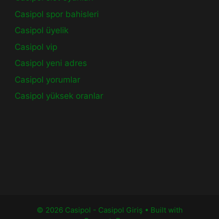
Casipol spor bahisleri
Casipol üyelik
Casipol vip
Casipol yeni adres
Casipol yorumlar
Casipol yüksek oranlar
© 2026 Casipol - Casipol Giriş
• Built with