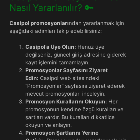
Nasıl Yararlanılır? 🔑
Casipol promosyonları
ndan yararlanmak için
aşağıdaki adımları takip edebilirsiniz:
Casipol’a Üye Olun:
Henüz üye
değilseniz, güncel giriş adresine giderek
kayıt işlemini tamamlayın.
Promosyonlar Sayfasını Ziyaret
Edin:
Casipol web sitesindeki
“Promosyonlar” sayfasını ziyaret ederek
mevcut promosyonları inceleyin.
Promosyon Kurallarını Okuyun:
Her
promosyonun kendine özgü kuralları ve
şartları vardır. Bu kuralları dikkatlice
okuyun ve anlayın.
Promosyon Şartlarını Yerine